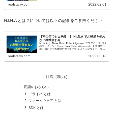
回は S...
realstarry.com
2022.02.01
N.I.N.A とは？については以下の記事をご参照ください
【南の空でも出来る！】 N.I.N.A で北極星を使わ
ない極軸合わせ
N.I.N.A と Three Point Polar Alignment プラグインN.I.N.A
のプラグイン「Three Point Polar Alignment」を使用すれ
ば、南の空でも極軸合わせを行えるようになります。今回
は N...
realstarry.com
2022.05.18
目次
用語のおさらい
ドライバ とは
ファームウェア とは
SDK とは