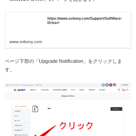
https://www.svbony.com/Support/SoftWare-
Driver/
www.svbony.com
ページ下部の「Upgrade Notification」をクリックしま
す。