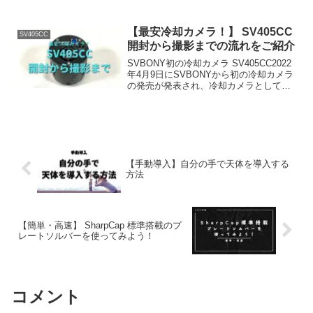
【最安冷却カメラ！】 SV405CC
SV405CC
開封から撮影までの流れをご紹介
SVBONY初の冷却カメラ SV405CC2022
年4月9日にSVBONYから初の冷却カメラ
の発売が発表され、冷却カメラとしては
破格の10万円での発売となったことで話
題を呼びました。幸運なことに「体験ユ
ーザー募集キャンペーン」に当選するこ
と...
【手動導入】自分の手で天体を導入する
方法
【簡単・高速】 SharpCap 標準搭載のプ
レートソルバーを使ってみよう！
コメント